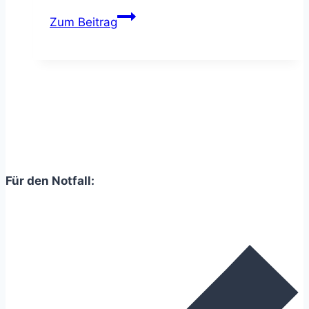
Dein
Zum Beitrag
Hund
bellt
Menschen
an?
–
11
einfache
Tipps
Für den Notfall:
zum
Abgewöhnen