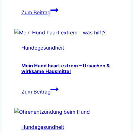
Herzerkrankung
Zum Beitrag
beim
Hund
erkennen
&
Hundegesundheit
Lebenserwartung
steigern
Mein Hund haart extrem – Ursachen &
wirksame Hausmittel
Mein
Zum Beitrag
Hund
haart
extrem
–
Hundegesundheit
Ursachen