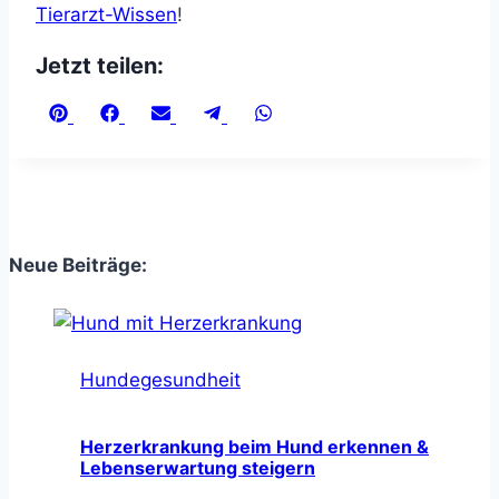
Tierarzt-Wissen
!
Jetzt teilen:
Share
Share
Share
Share
Share
on
on
on
on
on
Pinterest
Facebook
Email
Telegram
WhatsApp
Neue Beiträge:
Hundegesundheit
Herzerkrankung beim Hund erkennen &
Lebenserwartung steigern