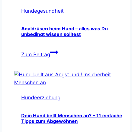
einfache
Hundegesundheit
Hausmittel
&
Pflege-
Analdrüsen beim Hund – alles was Du
unbedingt wissen solltest
Tipps
Analdrüsen
Zum Beitrag
beim
Hund
–
alles
was
Hundeerziehung
Du
unbedingt
wissen
Dein Hund bellt Menschen an? – 11 einfache
Tipps zum Abgewöhnen
solltest