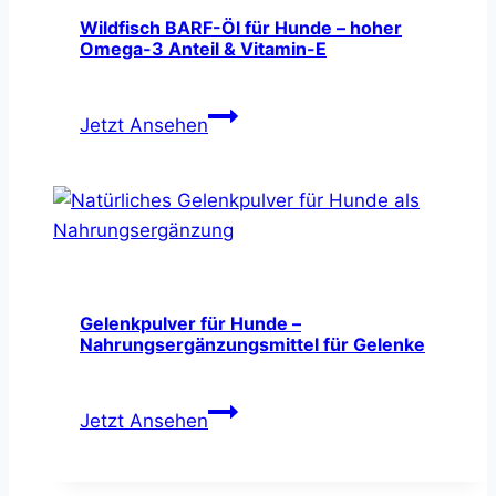
Wildfisch BARF-Öl für Hunde – hoher
Omega-3 Anteil & Vitamin-E
Wildfisch
Jetzt Ansehen
BARF-
Öl
für
Hunde
–
hoher
Omega-
Gelenkpulver für Hunde –
Nahrungsergänzungsmittel für Gelenke
3
Anteil
Gelenkpulver
&
Jetzt Ansehen
für
Vitamin-
Hunde
E