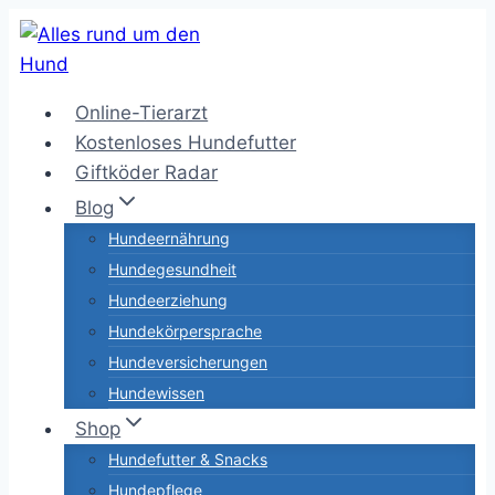
Zum
Inhalt
springen
Online-Tierarzt
Kostenloses Hundefutter
Giftköder Radar
Blog
Hundeernährung
Hundegesundheit
Hundeerziehung
Hundekörpersprache
Hundeversicherungen
Hundewissen
Shop
Hundefutter & Snacks
Hundepflege