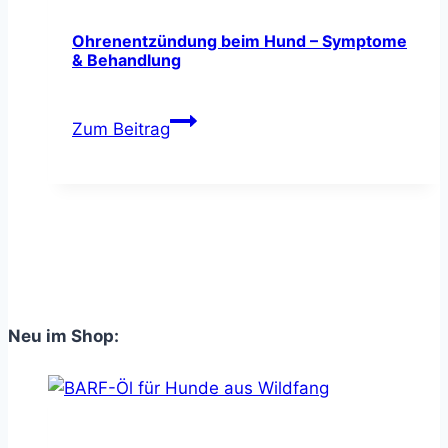
&
wirksame
Ohrenentzündung beim Hund – Symptome
& Behandlung
Hausmittel
Ohrenentzündung
Zum Beitrag
beim
Hund
–
Symptome
&
Behandlung
Neu im Shop: