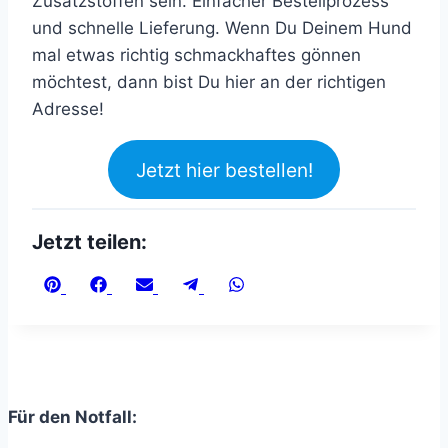
Zusatzstoffen sein. Einfacher Bestellprozess
und schnelle Lieferung. Wenn Du Deinem Hund
mal etwas richtig schmackhaftes gönnen
möchtest, dann bist Du hier an der richtigen
Adresse!
Jetzt hier bestellen!
Jetzt teilen:
Share
Share
Share
Share
Share
on
on
on
on
on
Pinterest
Facebook
Email
Telegram
WhatsApp
Für den Notfall: