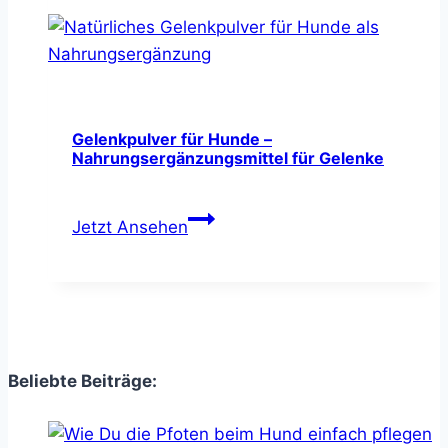
Öl
für
Hunde
–
hoher
Omega-
Gelenkpulver für Hunde –
Nahrungsergänzungsmittel für Gelenke
3
Anteil
Gelenkpulver
&
Jetzt Ansehen
für
Vitamin-
Hunde
E
–
Nahrungsergänzungsmittel
für
Gelenke
Beliebte Beiträge: