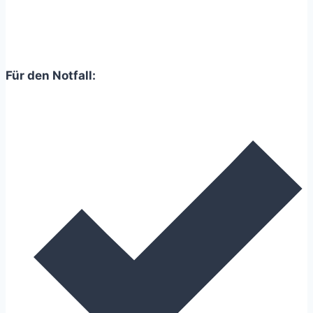
–
11
einfache
Tipps
Für den Notfall:
zum
Abgewöhnen