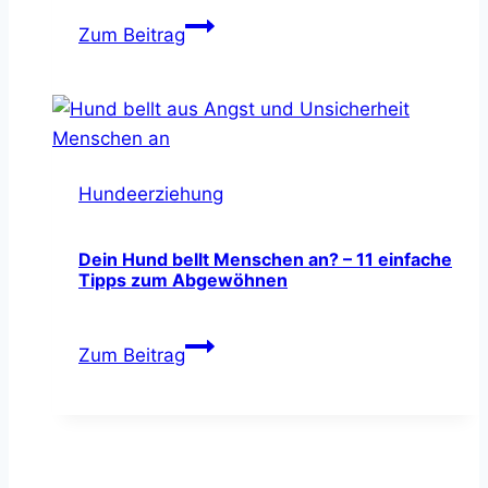
Analdrüsen
Zum Beitrag
beim
Hund
–
alles
was
Hundeerziehung
Du
unbedingt
wissen
Dein Hund bellt Menschen an? – 11 einfache
Tipps zum Abgewöhnen
solltest
Dein
Zum Beitrag
Hund
bellt
Menschen
an?