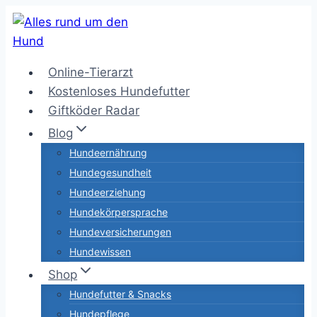
Zum
Inhalt
springen
Online-Tierarzt
Kostenloses Hundefutter
Giftköder Radar
Blog
Hundeernährung
Hundegesundheit
Hundeerziehung
Hundekörpersprache
Hundeversicherungen
Hundewissen
Shop
Hundefutter & Snacks
Hundepflege