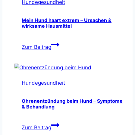
Hundegesundheit
Lebenserwartung
steigern
Mein Hund haart extrem – Ursachen &
wirksame Hausmittel
Mein
Zum Beitrag
Hund
haart
extrem
–
Hundegesundheit
Ursachen
&
wirksame
Ohrenentzündung beim Hund – Symptome
& Behandlung
Hausmittel
Ohrenentzündung
Zum Beitrag
beim