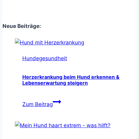
Pinterest
Facebook
Email
Telegram
WhatsApp
Neue Beiträge:
Hundegesundheit
Herzerkrankung beim Hund erkennen &
Lebenserwartung steigern
Herzerkrankung
Zum Beitrag
beim
Hund
erkennen
&