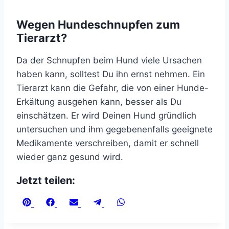
Wegen Hundeschnupfen zum
Tierarzt?
Da der Schnupfen beim Hund viele Ursachen
haben kann, solltest Du ihn ernst nehmen. Ein
Tierarzt kann die Gefahr, die von einer Hunde-
Erkältung ausgehen kann, besser als Du
einschätzen. Er wird Deinen Hund gründlich
untersuchen und ihm gegebenenfalls geeignete
Medikamente verschreiben, damit er schnell
wieder ganz gesund wird.
Jetzt teilen:
Share
Share
Share
Share
Share
on
on
on
on
on