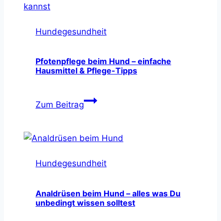
Hundegesundheit
Pfotenpflege beim Hund – einfache
Hausmittel & Pflege-Tipps
Pfotenpflege
Zum Beitrag
beim
Hund
–
einfache
Hundegesundheit
Hausmittel
&
Pflege-
Analdrüsen beim Hund – alles was Du
unbedingt wissen solltest
Tipps