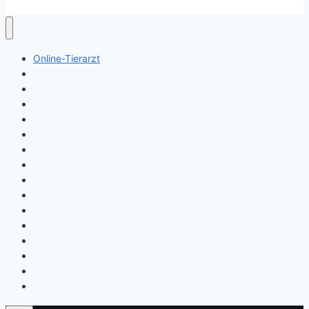
Online-Tierarzt
Kostenlose Hundefutter Proben
Giftköder Radar
– Blog
Hundegesundheit
Hundeerziehung
Hundeernährung
Hundewissen
Hundekörpersprache
Hundeversicherungen
– Shop
Futterergänzungsmittel
Hundeapotheke
Hundefutter & Snacks
Hundepflege
Hundezubehör