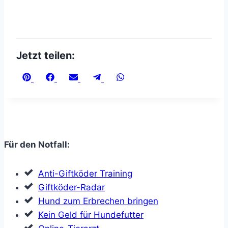
Jetzt teilen:
Share
Share
Share
Share
Share
on
on
on
on
on
Pinterest
Facebook
Email
Telegram
WhatsApp
Für den Notfall:
Anti-Giftköder Training
Giftköder-Radar
Hund zum Erbrechen bringen
Kein Geld für Hundefutter