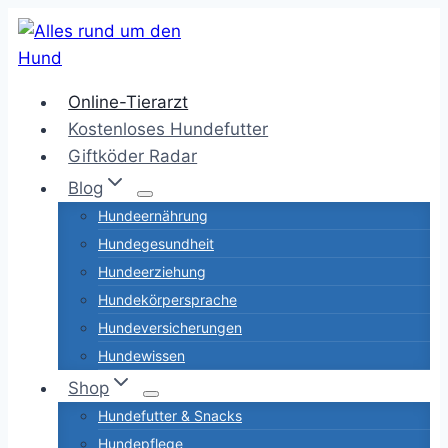
Zum
Inhalt
springen
Online-Tierarzt
Kostenloses Hundefutter
Giftköder Radar
Blog
Hundeernährung
Hundegesundheit
Hundeerziehung
Hundekörpersprache
Hundeversicherungen
Hundewissen
Shop
Hundefutter & Snacks
Hundepflege