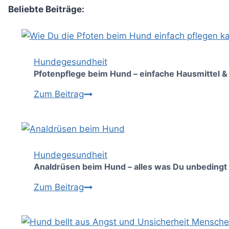
E
Beliebte Beiträge:
Gelenke
Hundegesundheit
Pfotenpflege beim Hund – einfache Hausmittel &
Pfotenpflege
Zum Beitrag
beim
Hund
–
einfache
Hundegesundheit
Hausmittel
Analdrüsen beim Hund – alles was Du unbedingt 
&
Analdrüsen
Zum Beitrag
Pflege-
beim
Tipps
Hund
–