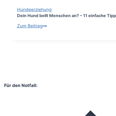
alles
Hundeerziehung
was
Dein Hund bellt Menschen an? – 11 einfache T
Du
Dein
Zum Beitrag
unbedingt
Hund
wissen
bellt
solltest
Menschen
an?
–
11
einfache
Tipps
Für den Notfall:
zum
Abgewöhnen