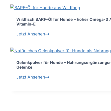
Wildfisch BARF-Öl für Hunde – hoher Omega-3 A
Vitamin-E
Wildfisch
Jetzt Ansehen
BARF-
Öl
für
Hunde
Gelenkpulver für Hunde – Nahrungsergänzungsmi
Gelenke
–
hoher
Gelenkpulver
Jetzt Ansehen
Omega-
für
3
Hunde
Anteil
–
&
Nahrungsergänzungsmittel
Vitamin-
für