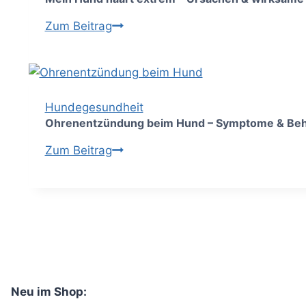
steigern
Mein
Zum Beitrag
Hund
haart
extrem
–
Hundegesundheit
Ursachen
Ohrenentzündung beim Hund – Symptome & Be
&
Ohrenentzündung
Zum Beitrag
wirksame
beim
Hausmittel
Hund
–
Symptome
&
Behandlung
Neu im Shop: