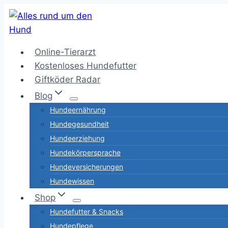
Zum
Inhalt
springen
Online-Tierarzt
Kostenloses Hundefutter
Giftköder Radar
Blog
Hundeernährung
Hundegesundheit
Hundeerziehung
Hundekörpersprache
Hundeversicherungen
Hundewissen
Shop
Hundefutter & Snacks
Hundepflege