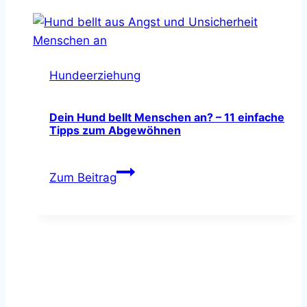
Hund
–
alles
was
Hundeerziehung
Du
unbedingt
wissen
Dein Hund bellt Menschen an? – 11 einfache
Tipps zum Abgewöhnen
solltest
Dein
Zum Beitrag
Hund
bellt
Menschen
an?
–
11
einfache