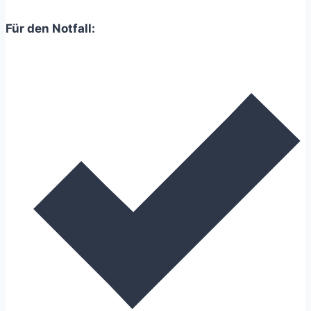
Tipps
Für den Notfall:
zum
Abgewöhnen