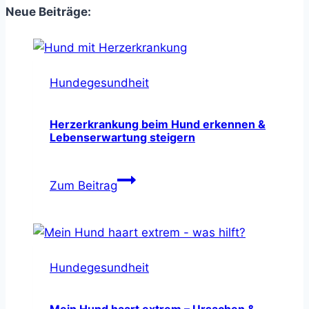
Neue Beiträge:
Hundegesundheit
Herzerkrankung beim Hund erkennen &
Lebenserwartung steigern
Herzerkrankung
Zum Beitrag
beim
Hund
erkennen
&
Hundegesundheit
Lebenserwartung
steigern
Mein Hund haart extrem – Ursachen &