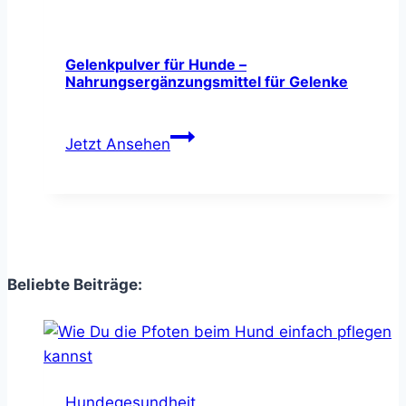
–
hoher
Omega-
Gelenkpulver für Hunde –
Nahrungsergänzungsmittel für Gelenke
3
Anteil
Gelenkpulver
&
Jetzt Ansehen
für
Vitamin-
Hunde
E
–
Nahrungsergänzungsmittel
für
Gelenke
Beliebte Beiträge:
Hundegesundheit