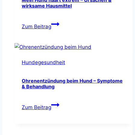
wirksame Hausmittel
Mein
Zum Beitrag
Hund
haart
extrem
–
Hundegesundheit
Ursachen
&
wirksame
Ohrenentzündung beim Hund – Symptome
& Behandlung
Hausmittel
Ohrenentzündung
Zum Beitrag
beim
Hund
–