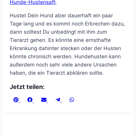
Hunde-Hustensaft
.
Hustet Dein Hund aber dauerhaft ein paar
Tage lang und es kommt noch Erbrechen dazu,
dann solltest Du unbedingt mit ihm zum
Tierarzt gehen. Es könnte eine ernsthafte
Erkrankung dahinter stecken oder der Husten
könnte chronisch werden. Hundehusten kann
außerdem noch sehr viele andere Ursachen
haben, die ein Tierarzt abklären sollte.
Jetzt teilen:
Share
Share
Share
Share
Share
on
on
on
on
on
Pinterest
Facebook
Email
Telegram
WhatsApp