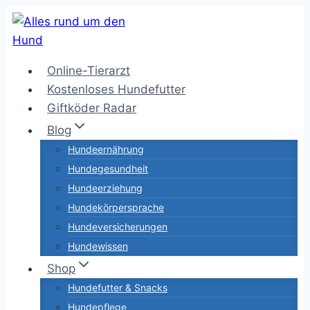
Zum
Inhalt
springen
Online-Tierarzt
Kostenloses Hundefutter
Giftköder Radar
Blog
Hundeernährung
Hundegesundheit
Hundeerziehung
Hundekörpersprache
Hundeversicherungen
Hundewissen
Shop
Hundefutter & Snacks
Hundepflege