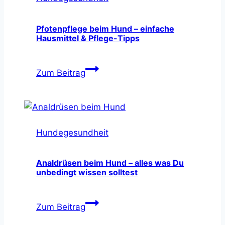
Pfotenpflege beim Hund – einfache
Hausmittel & Pflege-Tipps
Pfotenpflege
Zum Beitrag
beim
Hund
–
einfache
Hundegesundheit
Hausmittel
&
Pflege-
Analdrüsen beim Hund – alles was Du
unbedingt wissen solltest
Tipps
Analdrüsen
Zum Beitrag
beim