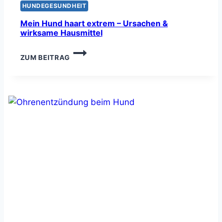
HUNDEGESUNDHEIT
Mein Hund haart extrem – Ursachen &
wirksame Hausmittel
MEIN
ZUM BEITRAG
HUND
HAART
EXTREM
–
URSACHEN
&
WIRKSAME
HAUSMITTEL