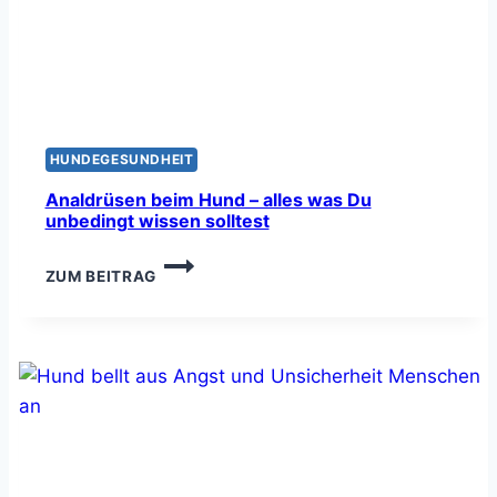
HUNDEGESUNDHEIT
Analdrüsen beim Hund – alles was Du
unbedingt wissen solltest
ANALDRÜSEN
ZUM BEITRAG
BEIM
HUND
–
ALLES
WAS
DU
UNBEDINGT
WISSEN
SOLLTEST