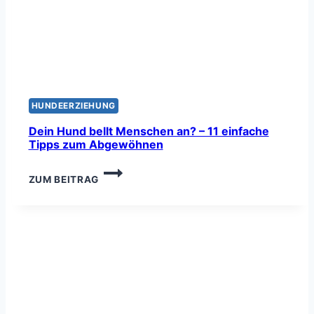
HUNDEERZIEHUNG
Dein Hund bellt Menschen an? – 11 einfache
Tipps zum Abgewöhnen
DEIN
ZUM BEITRAG
HUND
BELLT
MENSCHEN
AN?
–
11
EINFACHE
TIPPS
ZUM