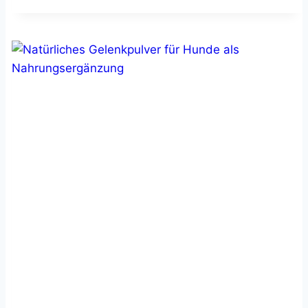
ÖL
FÜR
HUNDE
–
HOHER
OMEGA-
3
ANTEIL
&
VITAMIN-
E