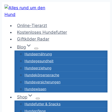
Zum
Inhalt
springen
Online-Tierarzt
Kostenloses Hundefutter
Giftköder Radar
Blog
Hundeernährung
Hundegesundheit
Hundeerziehung
Hundekörpersprache
Hundeversicherungen
Hundewissen
Shop
Hundefutter & Snacks
Hundepflege