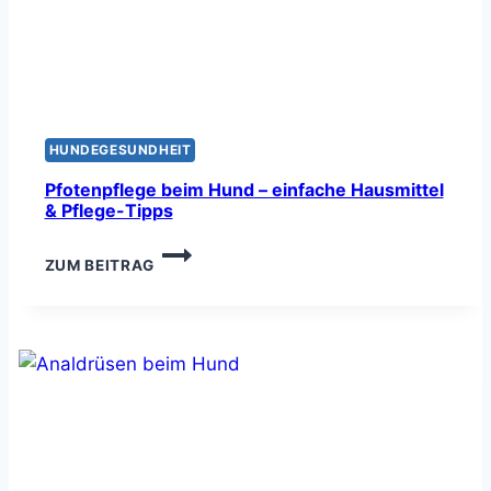
HUNDEGESUNDHEIT
Pfotenpflege beim Hund – einfache Hausmittel
& Pflege-Tipps
PFOTENPFLEGE
ZUM BEITRAG
BEIM
HUND
–
EINFACHE
HAUSMITTEL
&
PFLEGE-
TIPPS