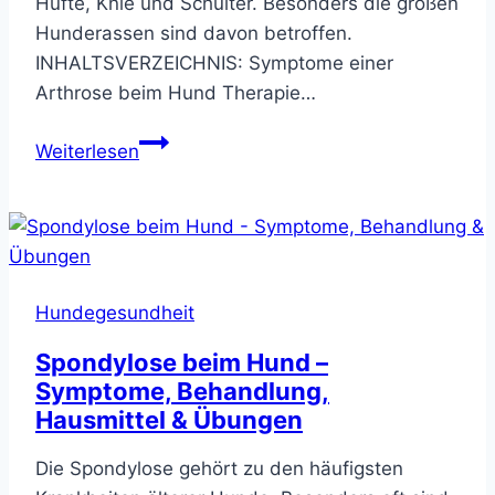
Hüfte, Knie und Schulter. Besonders die großen
Hunderassen sind davon betroffen.
INHALTSVERZEICHNIS: Symptome einer
Arthrose beim Hund Therapie…
Arthrose
Weiterlesen
beim
Hund
(chronische
Gelenkentzündung)
–
Hundegesundheit
was
hilft
Spondylose beim Hund –
wirklich?
Symptome, Behandlung,
Hausmittel & Übungen
Die Spondylose gehört zu den häufigsten