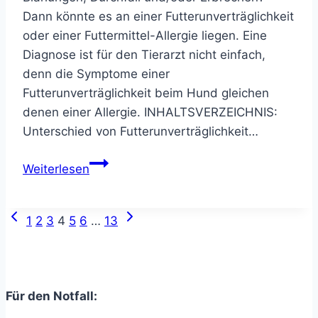
Dann könnte es an einer Futterunverträglichkeit
oder einer Futtermittel-Allergie liegen. Eine
Diagnose ist für den Tierarzt nicht einfach,
denn die Symptome einer
Futterunverträglichkeit beim Hund gleichen
denen einer Allergie. INHALTSVERZEICHNIS:
Unterschied von Futterunverträglichkeit…
Futterunverträglichkeit
Weiterlesen
beim
Hund
Seitennavigation
Vorherige
Nächste
erkennen
1
2
3
4
5
6
…
13
Seite
Seite
&
behandeln
Für den Notfall: