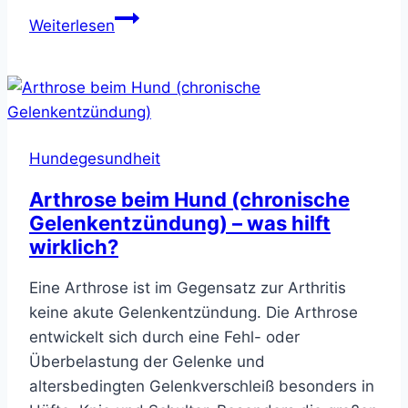
Hund
Weiterlesen
macht
Katzenbuckel
–
Schmerzen,
Dehnübung
Hundegesundheit
oder
Wonne?
Arthrose beim Hund (chronische
Gelenkentzündung) – was hilft
wirklich?
Eine Arthrose ist im Gegensatz zur Arthritis
keine akute Gelenkentzündung. Die Arthrose
entwickelt sich durch eine Fehl- oder
Überbelastung der Gelenke und
altersbedingten Gelenkverschleiß besonders in