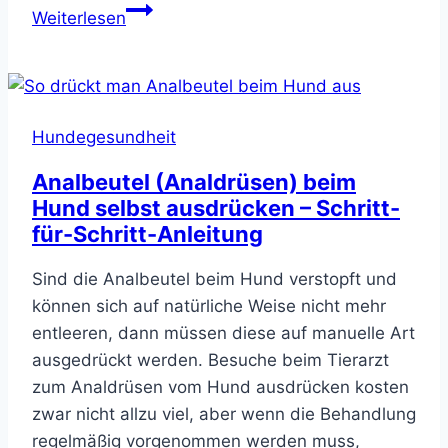
Warum
Weiterlesen
hat
mein
Hund
Blähungen
Hundegesundheit
–
was
Analbeutel (Analdrüsen) beim
tun
Hund selbst ausdrücken – Schritt-
&
für-Schritt-Anleitung
was
hilft?
Sind die Analbeutel beim Hund verstopft und
können sich auf natürliche Weise nicht mehr
entleeren, dann müssen diese auf manuelle Art
ausgedrückt werden. Besuche beim Tierarzt
zum Analdrüsen vom Hund ausdrücken kosten
zwar nicht allzu viel, aber wenn die Behandlung
regelmäßig vorgenommen werden muss,