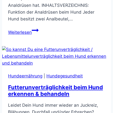
Analdrüsen hat. INHALTSVERZEICHNIS:
Funktion der Analdrüsen beim Hund Jeder
Hund besitzt zwei Analbeutel,…
Analdrüsen
Weiterlesen
beim
Hund
–
alles
was
Du
Hundeernährung
|
Hundegesundheit
unbedingt
wissen
Futterunverträglichkeit beim Hund
solltest
erkennen & behandeln
Leidet Dein Hund immer wieder an Juckreiz,
Blähungen, Durchfall und/oder Erbrechen?