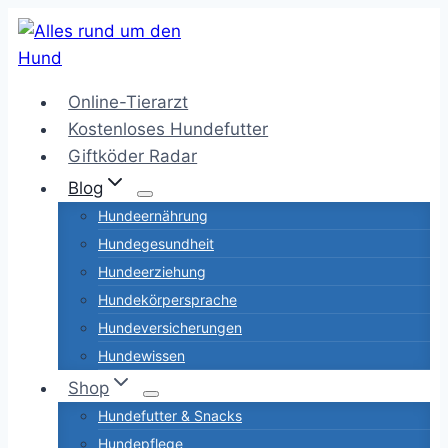
Zum
Inhalt
springen
Online-Tierarzt
Kostenloses Hundefutter
Giftköder Radar
Blog
Hundeernährung
Hundegesundheit
Hundeerziehung
Hundekörpersprache
Hundeversicherungen
Hundewissen
Shop
Hundefutter & Snacks
Hundepflege