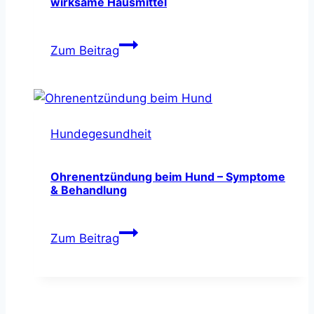
wirksame Hausmittel
Mein
Zum Beitrag
Hund
haart
extrem
–
Hundegesundheit
Ursachen
&
wirksame
Ohrenentzündung beim Hund – Symptome
& Behandlung
Hausmittel
Ohrenentzündung
Zum Beitrag
beim
Hund
–
Symptome