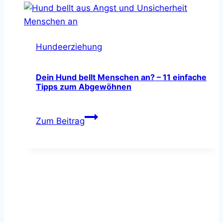
–
alles
was
Hundeerziehung
Du
unbedingt
wissen
Dein Hund bellt Menschen an? – 11 einfache
Tipps zum Abgewöhnen
solltest
Dein
Zum Beitrag
Hund
bellt
Menschen
an?
–
11
einfache