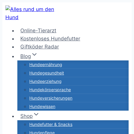
Zum
Inhalt
springen
Online-Tierarzt
Kostenloses Hundefutter
Giftköder Radar
Blog
Hundeernährung
Hundegesundheit
Hundeerziehung
Hundekörpersprache
Hundeversicherungen
Hundewissen
Shop
Hundefutter & Snacks
Hundepflege