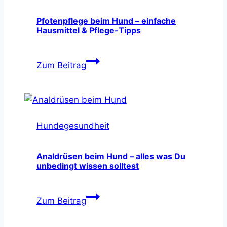
Pfotenpflege beim Hund – einfache
Hausmittel & Pflege-Tipps
Pfotenpflege
Zum Beitrag
beim
Hund
–
einfache
Hundegesundheit
Hausmittel
&
Pflege-
Analdrüsen beim Hund – alles was Du
unbedingt wissen solltest
Tipps
Analdrüsen
Zum Beitrag
beim
Hund