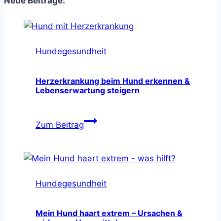
Neue Beiträge:
Hundegesundheit
Herzerkrankung beim Hund erkennen &
Lebenserwartung steigern
Herzerkrankung
Zum Beitrag
beim
Hund
erkennen
&
Hundegesundheit
Lebenserwartung
steigern
Mein Hund haart extrem – Ursachen &