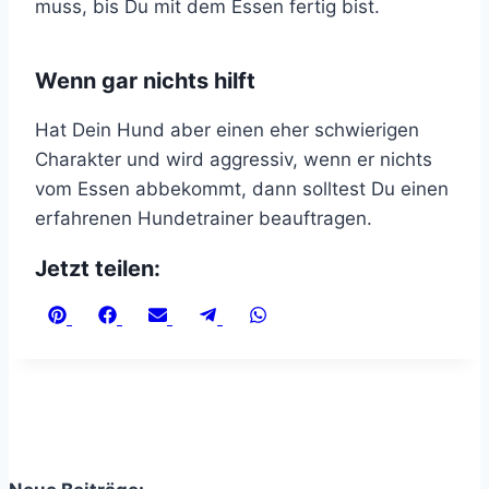
muss, bis Du mit dem Essen fertig bist.
Wenn gar nichts hilft
Hat Dein Hund aber einen eher schwierigen
Charakter und wird aggressiv, wenn er nichts
vom Essen abbekommt, dann solltest Du einen
erfahrenen Hundetrainer beauftragen.
Jetzt teilen:
Share
Share
Share
Share
Share
on
on
on
on
on
Pinterest
Facebook
Email
Telegram
WhatsApp