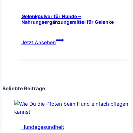
–
hoher
Omega-
Gelenkpulver für Hunde –
Nahrungsergänzungsmittel für Gelenke
3
Anteil
Gelenkpulver
&
Jetzt Ansehen
für
Vitamin-
Hunde
E
–
Nahrungsergänzungsmittel
für
Gelenke
Beliebte Beiträge:
Hundegesundheit