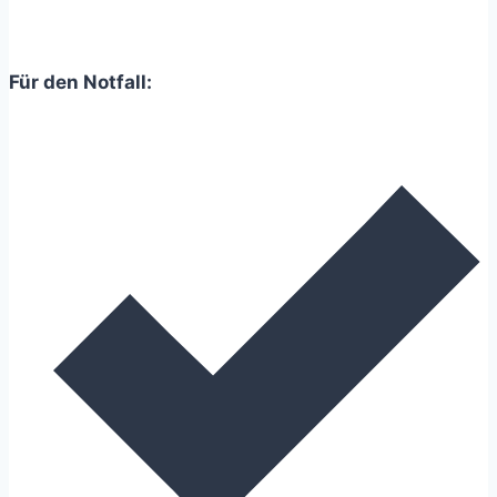
Tipps
zum
Abgewöhnen
Für den Notfall: