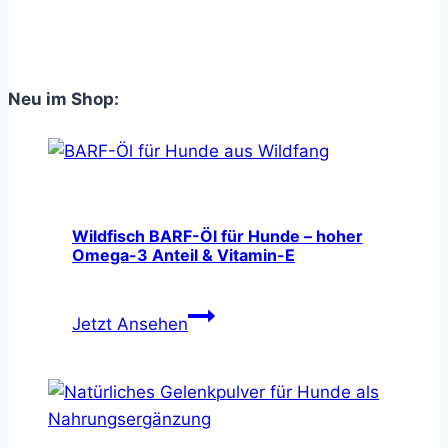
&
Behandlung
Neu im Shop:
Wildfisch BARF-Öl für Hunde – hoher
Omega-3 Anteil & Vitamin-E
Wildfisch
Jetzt Ansehen
BARF-
Öl
für
Hunde