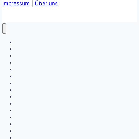
Impressum
|
Über uns
Online-Tierarzt
Kostenlose Hundefutter Proben
Giftköder Radar
– Blog
Hundegesundheit
Hundeerziehung
Hundeernährung
Hundewissen
Hundekörpersprache
Hundeversicherungen
– Shop
Futterergänzungsmittel
Hundeapotheke
Hundefutter & Snacks
Hundepflege