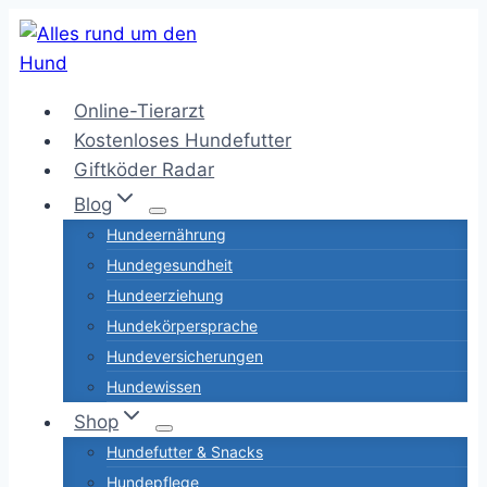
Zum
Inhalt
springen
Online-Tierarzt
Kostenloses Hundefutter
Giftköder Radar
Blog
Hundeernährung
Hundegesundheit
Hundeerziehung
Hundekörpersprache
Hundeversicherungen
Hundewissen
Shop
Hundefutter & Snacks
Hundepflege