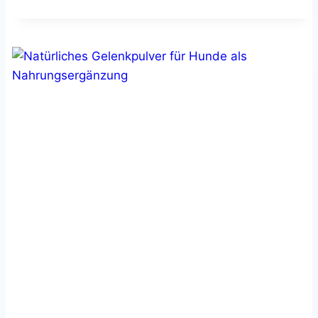
ÖL
FÜR
HUNDE
–
HOHER
OMEGA-
3
ANTEIL
&
VITAMIN-
E