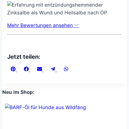
Mehr Bewertungen ansehen ﹀
Jetzt teilen:
Share
Share
Share
Share
Share
on
on
on
on
on
Pinterest
Facebook
Email
Telegram
WhatsApp
Neu im Shop: