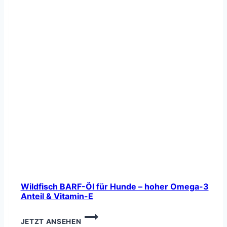
Wildfisch BARF-Öl für Hunde – hoher Omega-3
Anteil & Vitamin-E
WILDFISCH
JETZT ANSEHEN
BARF-