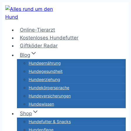
Zum
Inhalt
springen
Online-Tierarzt
Kostenloses Hundefutter
Giftköder Radar
Blog
Hundeernährung
Hundegesundheit
Hundeerziehung
Hundekörpersprache
Hundeversicherungen
Hundewissen
Shop
Hundefutter & Snacks
Hundepflege