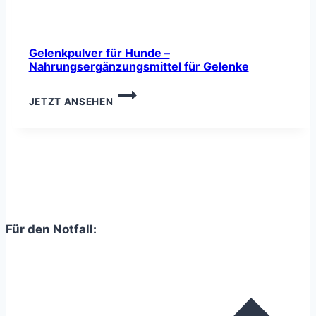
Gelenkpulver für Hunde –
Nahrungsergänzungsmittel für Gelenke
GELENKPULVER
JETZT ANSEHEN
FÜR
HUNDE
–
NAHRUNGSERGÄNZUNGSMITTEL
FÜR
GELENKE
Für den Notfall: