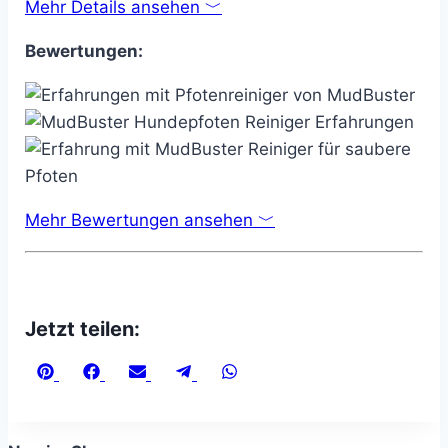
Mehr Details ansehen ﹀
Bewertungen:
Mehr Bewertungen ansehen ﹀
Jetzt teilen:
Share
Share
Share
Share
Share
on
on
on
on
on
Pinterest
Facebook
Email
Telegram
WhatsApp