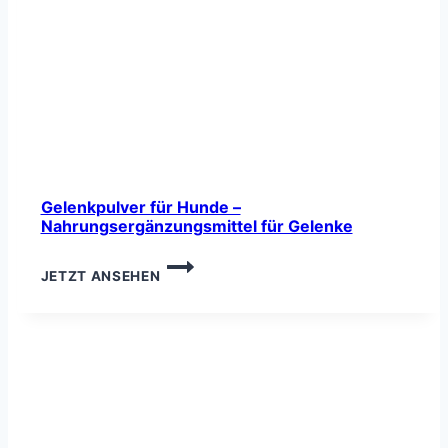
Gelenkpulver für Hunde –
Nahrungsergänzungsmittel für Gelenke
GELENKPULVER
JETZT ANSEHEN
FÜR
HUNDE
–
NAHRUNGSERGÄNZUNGSMITTEL
FÜR
GELENKE