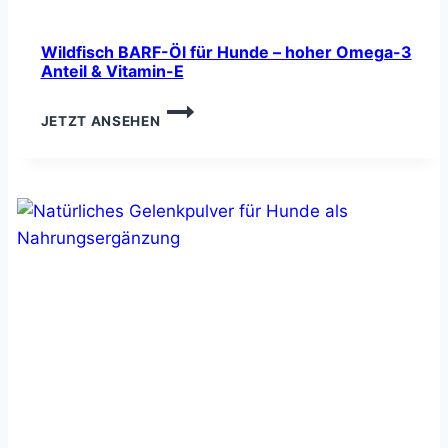
Wildfisch BARF-Öl für Hunde – hoher Omega-3
Anteil & Vitamin-E
WILDFISCH
JETZT ANSEHEN
BARF-
ÖL
FÜR
HUNDE
–
HOHER
OMEGA-
3
ANTEIL
&
VITAMIN-
E