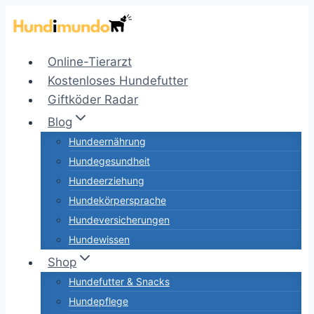
Zum
Inhalt
springen
Online-Tierarzt
Kostenloses Hundefutter
Giftköder Radar
Blog
Hundeernährung
Hundegesundheit
Hundeerziehung
Hundekörpersprache
Hundeversicherungen
Hundewissen
Shop
Hundefutter & Snacks
Hundepflege