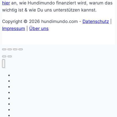
hier
an, wie Hundimundo finanziert wird, warum das
wichtig ist & wie Du uns unterstützen kannst.
Copyright © 2026 hundimundo.com -
Datenschutz
|
Impressum
|
Über uns
Online-Tierarzt
Kostenlose Hundefutter Proben
Giftköder Radar
– Blog
Hundegesundheit
Hundeerziehung
Hundeernährung
Hundewissen