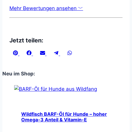
Mehr Bewertungen ansehen ﹀
Jetzt teilen:
Share
Share
Share
Share
Share
on
on
on
on
on
Pinterest
Facebook
Email
Telegram
WhatsApp
Neu im Shop:
Wildfisch BARF-Öl für Hunde – hoher
Omega-3 Anteil & Vitamin-E