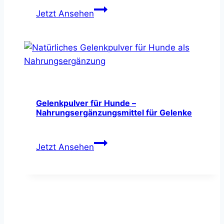
Wildfisch
Jetzt Ansehen
BARF-
Öl
für
Hunde
–
hoher
Omega-
Gelenkpulver für Hunde –
Nahrungsergänzungsmittel für Gelenke
3
Anteil
Gelenkpulver
&
Jetzt Ansehen
für
Vitamin-
Hunde
E
–
Nahrungsergänzungsmittel
für
Gelenke