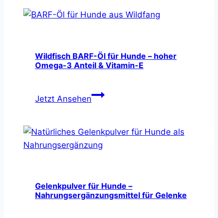
Wildfisch BARF-Öl für Hunde – hoher
Omega-3 Anteil & Vitamin-E
Wildfisch
Jetzt Ansehen
BARF-
Öl
für
Hunde
–
hoher
Omega-
Gelenkpulver für Hunde –
Nahrungsergänzungsmittel für Gelenke
3
Anteil