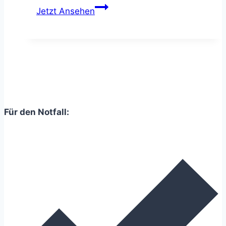
Gelenkpulver
&
Jetzt Ansehen
für
Vitamin-
Hunde
E
–
Nahrungsergänzungsmittel
für
Gelenke
Für den Notfall: