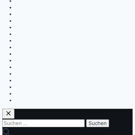
Online-Tierarzt
Kostenlose Hundefutter Proben
Giftköder Radar
– Blog
Hundegesundheit
Hundeerziehung
Hundeernährung
Hundewissen
Hundekörpersprache
Hundeversicherungen
– Shop
Futterergänzungsmittel
Hundeapotheke
Hundefutter & Snacks
Hundepflege
Hundezubehör
Suchen
nach: