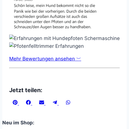
Mehr Bewertungen ansehen ﹀
Jetzt teilen:
Share
Share
Share
Share
Share
on
on
on
on
on
Pinterest
Facebook
Email
Telegram
WhatsApp
Neu im Shop: