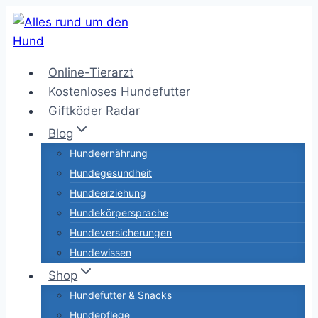
Zum
Inhalt
springen
Online-Tierarzt
Kostenloses Hundefutter
Giftköder Radar
Blog
Hundeernährung
Hundegesundheit
Hundeerziehung
Hundekörpersprache
Hundeversicherungen
Hundewissen
Shop
Hundefutter & Snacks
Hundepflege