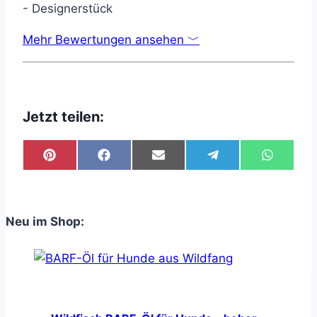
Mehr Bewertungen ansehen ﹀
Jetzt teilen:
Share
Share
Share
Share
Share
on
on
on
on
on
Pinterest
Facebook
Email
Telegram
WhatsA
Neu im Shop: