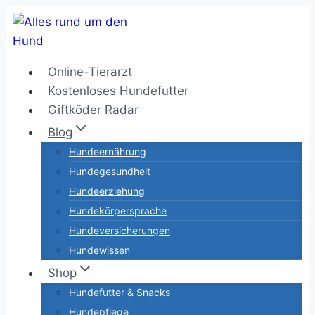
Zum
Inhalt
springen
Online-Tierarzt
Kostenloses Hundefutter
Giftköder Radar
Blog
Hundeernährung
Hundegesundheit
Hundeerziehung
Hundekörpersprache
Hundeversicherungen
Hundewissen
Shop
Hundefutter & Snacks
Hundepflege