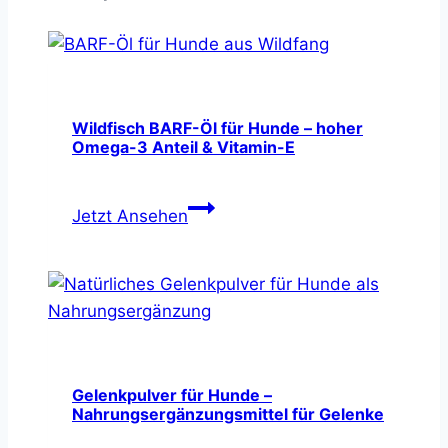
Wildfisch BARF-Öl für Hunde – hoher
Omega-3 Anteil & Vitamin-E
Wildfisch
Jetzt Ansehen
BARF-
Öl
für
Hunde
–
hoher
Omega-
Gelenkpulver für Hunde –
Nahrungsergänzungsmittel für Gelenke
3