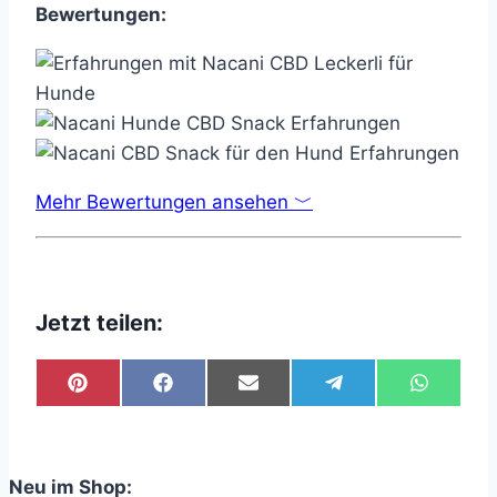
Bewertungen:
Mehr Bewertungen ansehen ﹀
Jetzt teilen:
Share
Share
Share
Share
Share
on
on
on
on
on
Pinterest
Facebook
Email
Telegram
WhatsA
Neu im Shop: