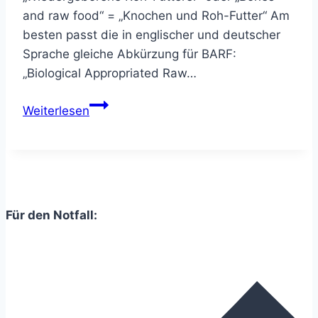
and raw food“ = „Knochen und Roh-Futter“ Am
besten passt die in englischer und deutscher
Sprache gleiche Abkürzung für BARF:
„Biological Appropriated Raw…
Was
Weiterlesen
ist
Barfen?
Einfache
Erklärung,
Kosten,
Für den Notfall:
Rezepte
&
Tipps