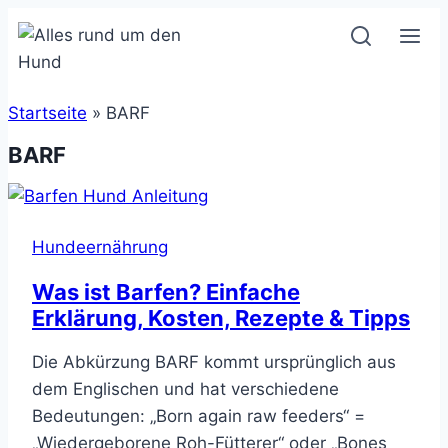
Zum
Inhalt
springen
Startseite
»
BARF
BARF
Hundeernährung
Was ist Barfen? Einfache
Erklärung, Kosten, Rezepte & Tipps
Die Abkürzung BARF kommt ursprünglich aus
dem Englischen und hat verschiedene
Bedeutungen: „Born again raw feeders“ =
„Wiedergeborene Roh-Fütterer“ oder „Bones