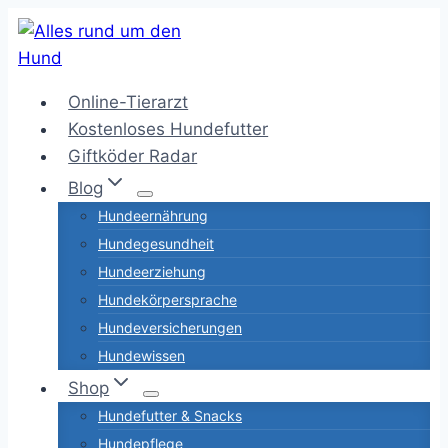
Zum
Inhalt
springen
Online-Tierarzt
Kostenloses Hundefutter
Giftköder Radar
Blog
Hundeernährung
Hundegesundheit
Hundeerziehung
Hundekörpersprache
Hundeversicherungen
Hundewissen
Shop
Hundefutter & Snacks
Hundepflege