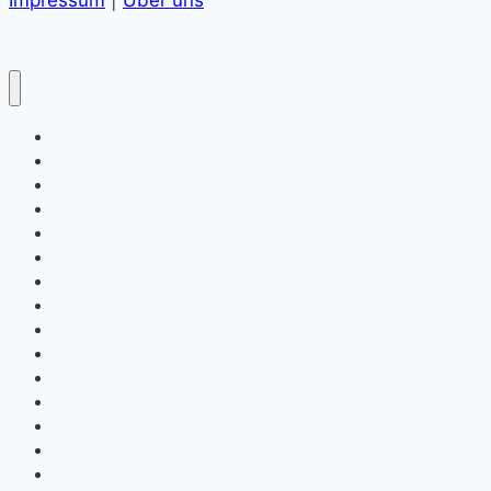
Impressum
|
Über uns
Online-Tierarzt
Kostenlose Hundefutter Proben
Giftköder Radar
– Blog
Hundegesundheit
Hundeerziehung
Hundeernährung
Hundewissen
Hundekörpersprache
Hundeversicherungen
– Shop
Futterergänzungsmittel
Hundeapotheke
Hundefutter & Snacks
Hundepflege